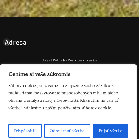
Adresa
Areál Pohody- Penzión u Račka
Brestov 824 , 06601 Humenné
Ceníme si vaše súkromie
Napíšte Nám
Súbory cookie používame na zlepšenie vášho zážitku z
prehliadania, poskytovanie prispôsobených reklám alebo
obsahu a analýzu našej návštevnosti. Kliknutím na „Prijať
email:
penzionuracka@arealpohody.sk
všetko“ súhlasíte s naším používaním súborov cookie.
alebo
on-line formulár
Prispôsobiť
Odmietnuť všetko
Prijať všetko