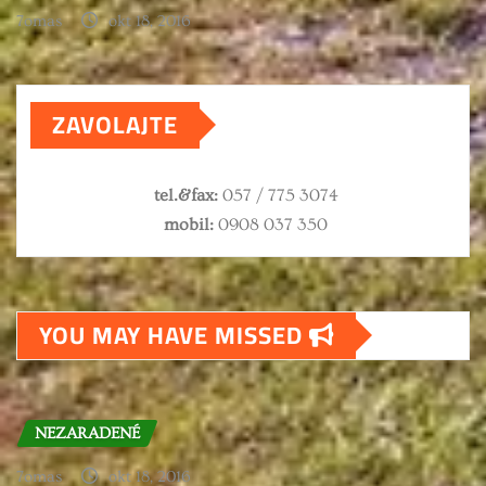
7omas
okt 18, 2016
ZAVOLAJTE
tel.&fax:
057 / 775 3074
mobil:
0908 037 350
YOU MAY HAVE MISSED
NEZARADENÉ
7omas
okt 18, 2016