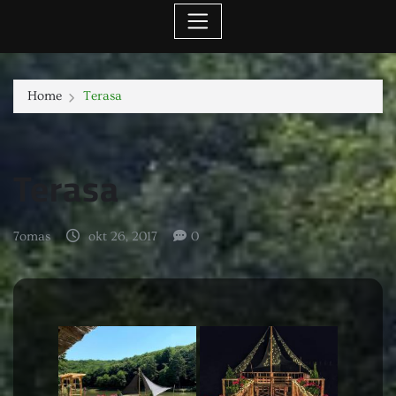
Home
Terasa
Terasa
7omas
okt 26, 2017
0