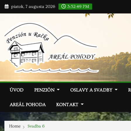
Skip
piatok, 7 augusta 2026
3:52:50 PM
to
content
ÚVOD
PENZIÓN
OSLAVY A SVADBY
AREÁL POHODA
KONTAKT
Home
Svadba 6