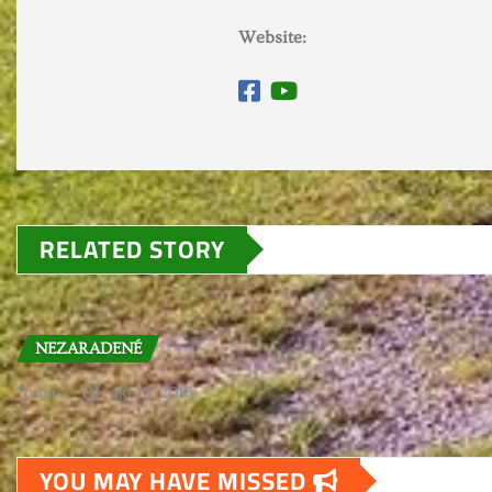
Website:
RELATED STORY
NEZARADENÉ
7omas
okt 18, 2016
YOU MAY HAVE MISSED