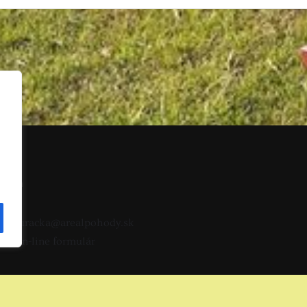
Nám
zionuracka@arealpohody.sk
ebo
on-line formulár