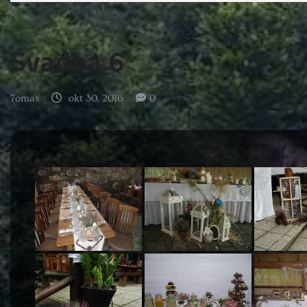
Svadba 6
7omas
okt 30, 2016
0