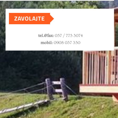
ZAVOLAJTE
tel.&fax:
057 / 775 3074
mobil:
0908 037 350