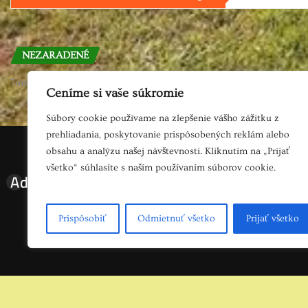
NEZARADENÉ
7omas
okt 18, 2016
Ceníme si vaše súkromie
Súbory cookie používame na zlepšenie vášho zážitku z
prehliadania, poskytovanie prispôsobených reklám alebo
obsahu a analýzu našej návštevnosti. Kliknutím na „Prijať
všetko“ súhlasíte s naším používaním súborov cookie.
Adresa
Napíšte 
Prispôsobiť
Odmietnuť všetko
Prijať všetko
Areál Pohody- Penzión u Račka
email:
pen
Brestov 824 , 06601 Humenné
al