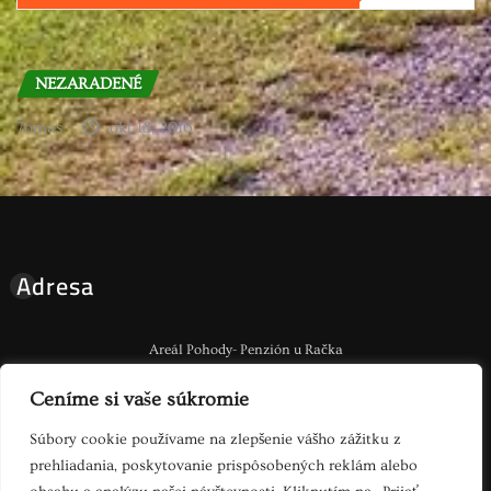
NEZARADENÉ
7omas
okt 18, 2016
Adresa
Areál Pohody- Penzión u Račka
Brestov 824 , 06601 Humenné
Ceníme si vaše súkromie
Napíšte Nám
Súbory cookie používame na zlepšenie vášho zážitku z
prehliadania, poskytovanie prispôsobených reklám alebo