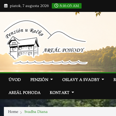
Skip
piatok, 7 augusta 2026
8:16:07 AM
to
content
ÚVOD
PENZIÓN
OSLAVY A SVADBY
AREÁL POHODA
KONTAKT
Home
Svadba Diana