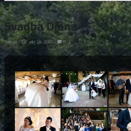
Svadba Diana
7omas
okt 26, 2017
0