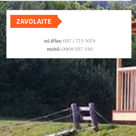
ZAVOLAJTE
tel.&fax:
057 / 775 3074
mobil:
0908 037 350