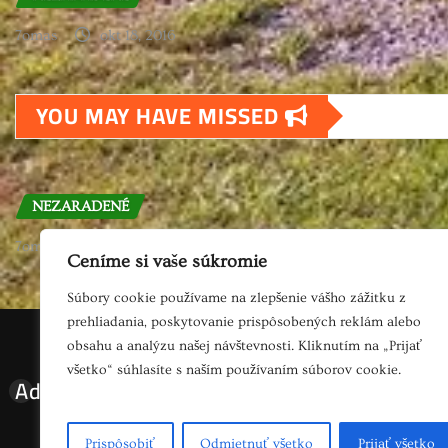
7omas
okt 18, 2016
YOU MAY HAVE MISSED
NEZARADENÉ
7omas
okt 18, 2016
Ceníme si vaše súkromie
Súbory cookie používame na zlepšenie vášho zážitku z
prehliadania, poskytovanie prispôsobených reklám alebo
obsahu a analýzu našej návštevnosti. Kliknutím na „Prijať
všetko“ súhlasíte s naším používaním súborov cookie.
Adresa
Napíšte 
Prispôsobiť
Odmietnuť všetko
Prijať všetko